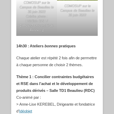
COMOSUP sur le
COMOSUP sur le
Campus de Beaulieu le
Campus de Beaulieu le
30 juin 2022
30 juin 2022
Crédits photo :
Frédéric OBE /
DIRCOM Université de
Rennes 1
14h30 : Ateliers
bonnes
pratiques
Chaque atelier est répété 2 fois afin de permettre
à chaque personne de choisir 2 thèmes.
Thème 1 : Concilier contraintes budgétaires
et RSE dans l’achat et le développement de
produits dérivés
– Salle TD1 Beaulieu (RDC)
Co-animé par :
> Anne-Lise KEREBEL, Dirigeante et fondatrice
d’
Idéobjet