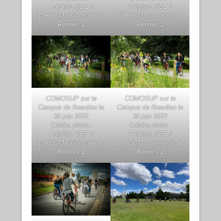
Frédéric OBE /
Frédéric OBE /
DIRCOM Université de
DIRCOM Université de
Rennes 1
Rennes 1
COMOSUP sur le
COMOSUP sur le
Campus de Beaulieu le
Campus de Beaulieu le
30 juin 2022
30 juin 2022
Crédits photo :
Crédits photo :
Frédéric OBE /
Frédéric OBE /
DIRCOM Université de
DIRCOM Université de
Rennes 1
Rennes 1