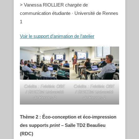
> Vanessa RIOLLIER chargée de
communication étudiante · Université de Rennes
1
Voir le support d’animation de l’atelier
Crédits : Frédéric OBE
Crédits : Frédéric OBE
/ DIRCOM Université
/ DIRCOM Université
de Rennes 1
de Rennes 1
Thème 2 : Éco-conception et éco-impression
des supports
print
– Salle TD2 Beaulieu
(RDC)